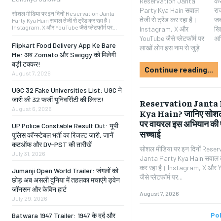
Reservation Janta
कर रहे हैं। कई लोग इसे नई
Party Kya Hain सवाल
राजनीतिक पार्टी मान रहे हैं,
सोशल मीडिया पर इन दिनों Reservation Janta
तेजी से ट्रेंड कर रहा है।
जबकि कई इसे आरक्षण के
Party Kya Hain सवाल तेजी से ट्रेंड कर रहा है।
Instagram, X और YouTube जैसे प्लेटफॉर्म पर...
Instagram, X और
खिलाफ चल रहे ऑनलाइन
YouTube जैसे प्लेटफॉर्म पर
अभ
Flipkart Food Delivery App Ke Bare
लाखों लोग इस नाम से जुड़े
Me: अब Zomato और Swiggy को मिलेगी
बड़ी टक्कर!
Continue reading...
August 7, 2026
UGC 32 Fake Universities List: UGC ने
जारी की 32 फर्जी यूनिवर्सिटी की लिस्ट!
Reservation Janta 
August 6, 2026
Kya Hain? जानिए सोशल
पर वायरल इस अभियान की प
UP Police Constable Result Out: यूपी
सच्चाई
पुलिस कॉन्स्टेबल भर्ती का रिजल्ट जारी, जानें
कटऑफ और DV-PST की तारीखें
सोशल मीडिया पर इन दिनों Rese
July 31, 2026
Janta Party Kya Hain सवाल तेज
कर रहा है। Instagram, X और
Jumanji Open World Trailer: जंगलों को
जैसे प्लेटफॉर्म पर...
छोड़ अब असली दुनिया में तहलका मचाएंगे ड्वेन
जॉनसन और केविन हार्ट
August 7, 2026
July 29, 2026
Pol
Batwara 1947 Trailer: 1947 के दर्द और