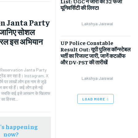
List: UGC ने जारी की 32 फर्जी
यूनिवर्सिटी की लिस्ट!
n Janta Party
Lakshya Jaiswal
जानिए सोशल
ायरल इस अभियान
UP Police Constable
Result Out: यूपी पुलिस कॉन्स्टेबल
भर्ती का रिजल्ट जारी, जानें कटऑफ
और DV-PST की तारीखें
ों Reservation Janta Party
्रेंड कर रहा है। Instagram, X
Lakshya Jaiswal
म पर लाखों लोग इस नाम से जुड़े
ैं। कई लोग इसे नई
हैं, जबकि कई इसे आरक्षण के खिलाफ
ा हिस्सा...
LOAD MORE
's happening
now?