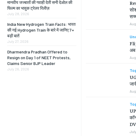
मानवीय जज्बातों की गवाही देती सनी देओल की
Re
फिल्म का भावुक ट्रेलर रिलीज़
सोश
July 28, 2026
सच्
India New Hydrogen Train Facts: भारत
Aug
की नई Hydrogen Train के बारे में जानिए 7+
बड़ी बातें
Un
July 27, 2026
Fl
अब 
Dharmendra Pradhan Offered to
Resign on Day 1 of NEET Protests,
Aug
Claims Senior BJP Leader
July 26, 2026
To
UGC
जार
Aug
To
UP 
कॉन
DV-
July