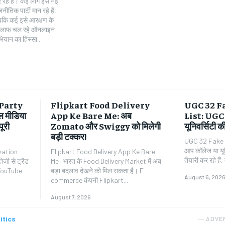
ियान का हिस्सा...
Party
Flipkart Food Delivery
UGC 32 F
 मीडिया
App Ke Bare Me: अब
List: UGC न
ूरी
Zomato और Swiggy को मिलेगी
यूनिवर्सिटी क
बड़ी टक्कर!
UGC 32 Fake U
आप कॉलेज या यूनि
rvation
Flipkart Food Delivery App Ke Bare
तैयारी कर रहे है
ी से ट्रेंड
Me: भारत के Food Delivery Market में अब
 YouTube
बड़ा बदलाव देखने को मिल सकता है। E-
August 6, 202
commerce कंपनी Flipkart...
August 7, 2026
itics
― ADVE