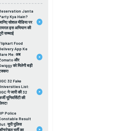
Reservation Janta
Party Kya Hain?
जानिए सोशल मीडिया पर
➤
वायरल इस अभियान की
पूरी सच्चाई
Flipkart Food
Delivery App Ke
Bare Me: अब
➤
Zomato और
Swiggy को मिलेगी बड़ी
टक्कर!
UGC 32 Fake
Universities List:
UGC ने जारी की 32
➤
फर्जी यूनिवर्सिटी की
लिस्ट!
UP Police
Constable Result
Out: यूपी पुलिस
कॉन्स्टेबल भर्ती का
➤