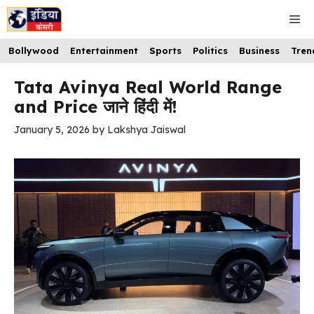
Skip
Me
to
content
Bollywood
Entertainment
Sports
Politics
Business
Tren
Tata Avinya Real World Range
and Price जाने हिंदी में!
January 5, 2026
by
Lakshya Jaiswal