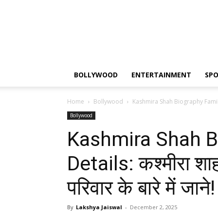
BOLLYWOOD
ENTERTAINMENT
SP
Home
Bollywood
Kashmira Shah Biography Family De
Bollywood
Kashmira Shah B
Details: कश्मीरा शा
परिवार के बारे में जाने!
By
Lakshya Jaiswal
-
December 2, 2025