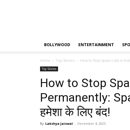
BOLLYWOOD
ENTERTAINMENT
SP
Home
Top Stories
How to Stop Spam Calls in Indi
Top Stories
How to Stop Spam
Permanently: Spa
हमेशा के लिए बंद!
By
Lakshya Jaiswal
-
December 4, 2025